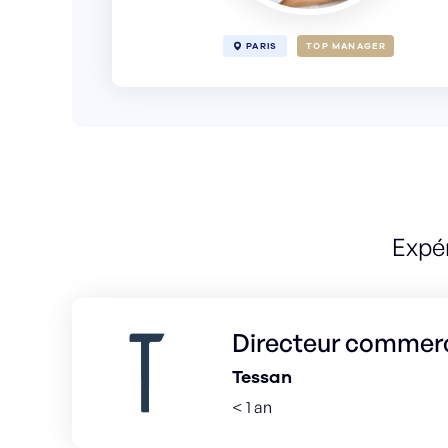
PARIS
TOP MANAGER
Expé
Directeur commerc
Tessan
< 1 an