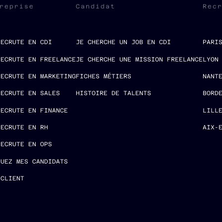
reprise
Candidat
Rec
RECRUTE EN CDI
JE CHERCHE UN JOB EN CDI
PARI
RECRUTE EN FREELANCE
JE CHERCHE UNE MISSION FREELANCE
LYON
RECRUTE EN MARKETING
FICHES MÉTIERS
NANT
RECRUTE EN SALES
HISTOIRE DE TALENTS
BORD
RECRUTE EN FINANCE
LILL
RECRUTE EN RH
AIX-
RECRUTE EN OPS
LUEZ MES CANDIDATS
 CLIENT