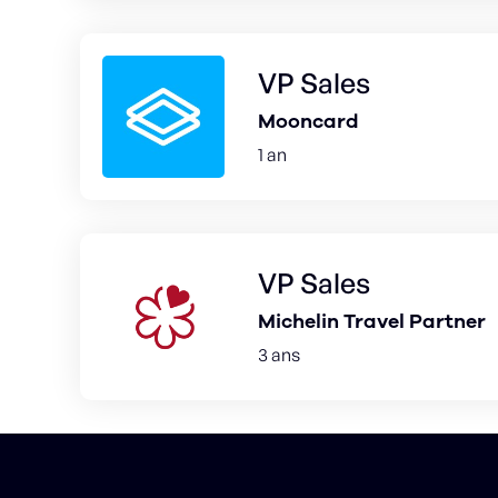
VP Sales
Mooncard
1 an
VP Sales
Michelin Travel Partner
3 ans