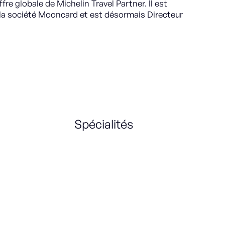
offre globale de Michelin Travel Partner. Il est
la société Mooncard et est désormais Directeur
Spécialités
B2B
Sales
Small & Medium Businesses
Key Accounts