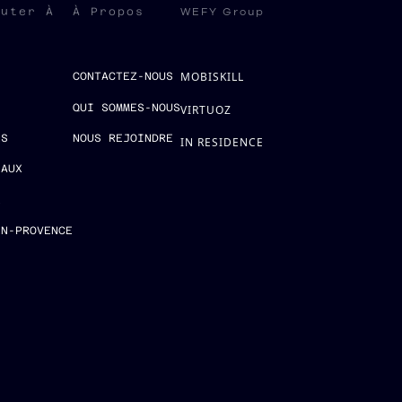
WEFY Group
ruter À
À Propos
MOBISKILL
S
CONTACTEZ-NOUS
QUI SOMMES-NOUS
VIRTUOZ
ES
NOUS REJOINDRE
IN RESIDENCE
EAUX
E
EN-PROVENCE