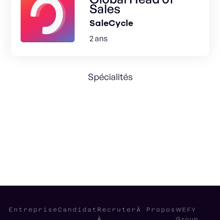
Sales
SaleCycle
2 ans
Spécialités
Management
SAAS
B2B
Sales
Mentoring
Leadership
WEFY
Entreprise
Candidat
Recruter
À Propos
Group
À