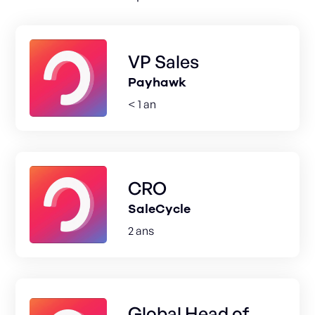
VP Sales
Payhawk
< 1 an
CRO
SaleCycle
2 ans
Global Head of