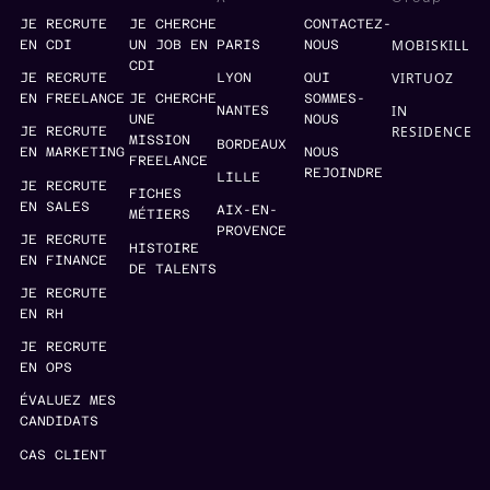
JE RECRUTE
JE CHERCHE
CONTACTEZ-
MOBISKILL
EN CDI
UN JOB EN
PARIS
NOUS
CDI
VIRTUOZ
JE RECRUTE
LYON
QUI
EN FREELANCE
JE CHERCHE
SOMMES-
IN
NANTES
UNE
NOUS
RESIDENCE
JE RECRUTE
MISSION
BORDEAUX
EN MARKETING
NOUS
FREELANCE
REJOINDRE
LILLE
JE RECRUTE
FICHES
EN SALES
AIX-EN-
MÉTIERS
PROVENCE
JE RECRUTE
HISTOIRE
EN FINANCE
DE TALENTS
JE RECRUTE
EN RH
JE RECRUTE
EN OPS
ÉVALUEZ MES
CANDIDATS
CAS CLIENT