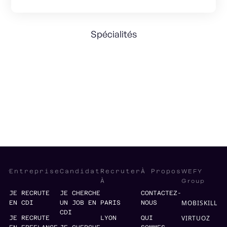
Spécialités
Acquisition
B2B
B2C
Performance
WEFY
Entreprise
Candidat
Recruter
À Propos
Group
À
JE RECRUTE
JE CHERCHE
CONTACTEZ-
MOBISKILL
EN CDI
UN JOB EN
PARIS
NOUS
CDI
VIRTUOZ
JE RECRUTE
LYON
QUI