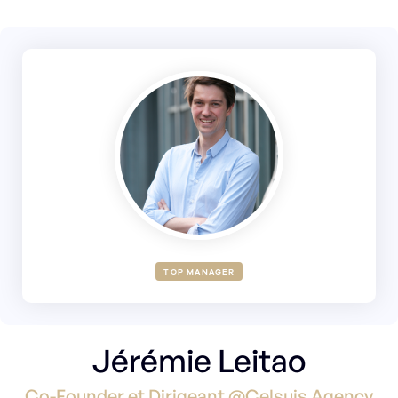
TOP MANAGER
Jérémie Leitao
Co-Founder et Dirigeant @Celsuis Agency