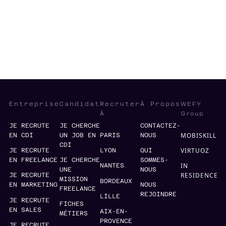
Sales Strategy
Finance
Finance Strategy
WEFY
Entreprise
Candidat
Recruter
À Propos
Group
À
JE RECRUTE
JE CHERCHE
CONTACTEZ-
MOBISKILL
EN CDI
UN JOB EN
PARIS
NOUS
CDI
VIRTUOZ
JE RECRUTE
LYON
QUI
EN FREELANCE
JE CHERCHE
SOMMES-
IN
NANTES
UNE
NOUS
RESIDENCE
JE RECRUTE
MISSION
BORDEAUX
EN MARKETING
NOUS
FREELANCE
REJOINDRE
LILLE
JE RECRUTE
FICHES
EN SALES
AIX-EN-
MÉTIERS
PROVENCE
JE RECRUTE