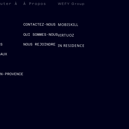
WEFY Group
ruter À
À Propos
MOBISKILL
S
CONTACTEZ-NOUS
QUI SOMMES-NOUS
VIRTUOZ
ES
NOUS REJOINDRE
IN RESIDENCE
EAUX
E
EN-PROVENCE