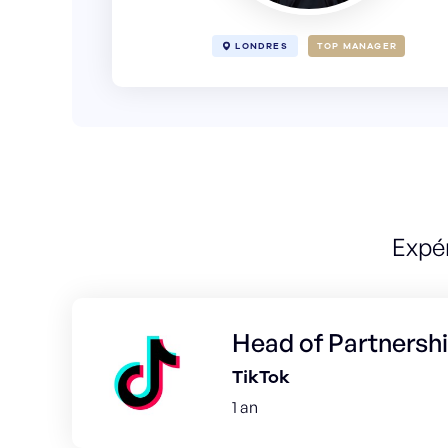
LONDRES
TOP MANAGER
Expé
Head of Partners
TikTok
1 an