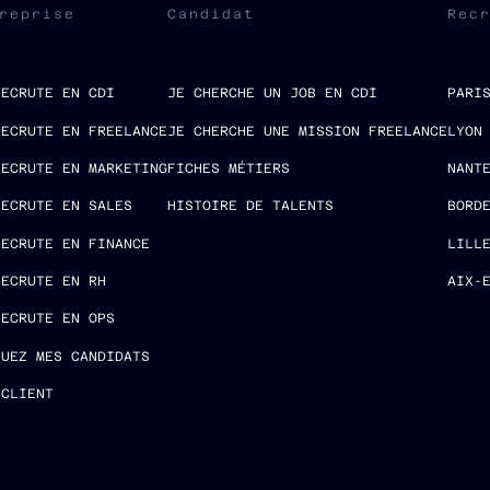
reprise
Candidat
Rec
RECRUTE EN CDI
JE CHERCHE UN JOB EN CDI
PARI
RECRUTE EN FREELANCE
JE CHERCHE UNE MISSION FREELANCE
LYON
RECRUTE EN MARKETING
FICHES MÉTIERS
NANT
RECRUTE EN SALES
HISTOIRE DE TALENTS
BORD
RECRUTE EN FINANCE
LILL
RECRUTE EN RH
AIX-
RECRUTE EN OPS
LUEZ MES CANDIDATS
 CLIENT