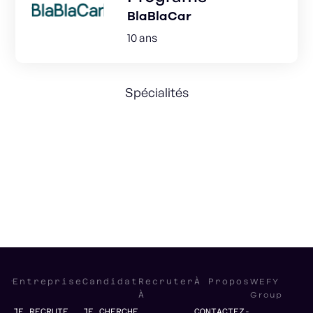
BlaBlaCar
10 ans
Spécialités
e-Commerce
Management
Gestion de projet
Marketing
WEFY
Entreprise
Candidat
Recruter
À Propos
Group
À
JE RECRUTE
JE CHERCHE
CONTACTEZ-