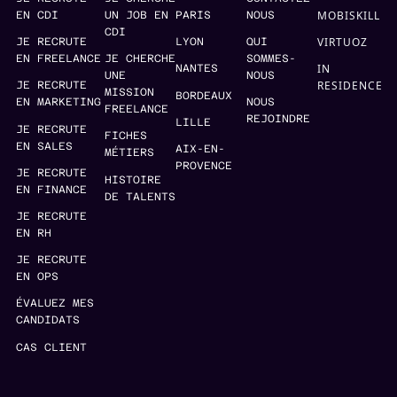
MOBISKILL
EN CDI
UN JOB EN
PARIS
NOUS
CDI
VIRTUOZ
JE RECRUTE
LYON
QUI
EN FREELANCE
JE CHERCHE
SOMMES-
IN
NANTES
UNE
NOUS
RESIDENCE
JE RECRUTE
MISSION
BORDEAUX
EN MARKETING
NOUS
FREELANCE
REJOINDRE
LILLE
JE RECRUTE
FICHES
EN SALES
AIX-EN-
MÉTIERS
PROVENCE
JE RECRUTE
HISTOIRE
EN FINANCE
DE TALENTS
JE RECRUTE
EN RH
JE RECRUTE
EN OPS
ÉVALUEZ MES
CANDIDATS
CAS CLIENT