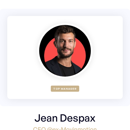
TOP MANAGER
Jean Despax
CEO @ex-Movinmotion