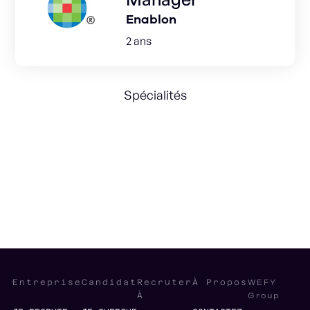
Enablon
2 ans
Spécialités
Entrepreneurship
Product Strategy
Go-to-market
RSE
WEFY
Entreprise
Candidat
Recruter
À Propos
Group
À