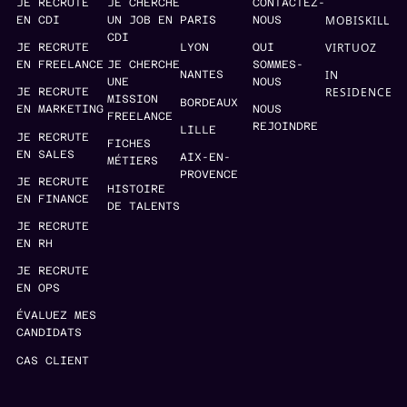
JE RECRUTE
JE CHERCHE
CONTACTEZ-
MOBISKILL
EN CDI
UN JOB EN
PARIS
NOUS
CDI
VIRTUOZ
JE RECRUTE
LYON
QUI
EN FREELANCE
JE CHERCHE
SOMMES-
IN
NANTES
UNE
NOUS
RESIDENCE
JE RECRUTE
MISSION
BORDEAUX
EN MARKETING
NOUS
FREELANCE
REJOINDRE
LILLE
JE RECRUTE
FICHES
EN SALES
AIX-EN-
MÉTIERS
PROVENCE
JE RECRUTE
HISTOIRE
EN FINANCE
DE TALENTS
JE RECRUTE
EN RH
JE RECRUTE
EN OPS
ÉVALUEZ MES
CANDIDATS
CAS CLIENT