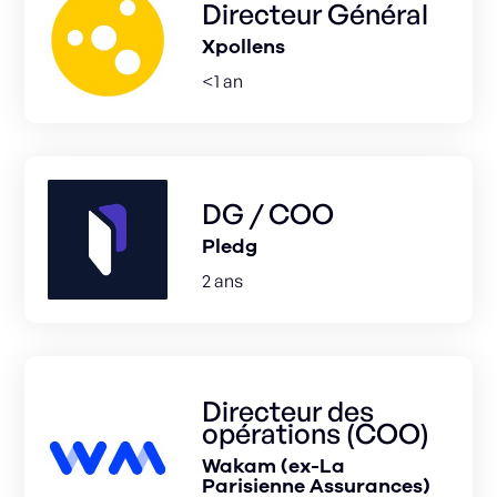
Directeur Général
Xpollens
<1 an
DG / COO
Pledg
2 ans
Directeur des
opérations (COO)
Wakam (ex-La
Parisienne Assurances)