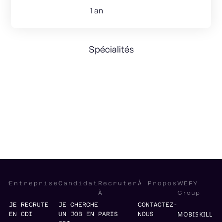
1 an
Spécialités
General Management
Finance Strategy
OPS
Fintech
WEFY
Entreprise
Candidat
Recruter
À Propos
Group
À
JE RECRUTE
JE CHERCHE
CONTACTEZ-
MOBISKILL
EN CDI
UN JOB EN
PARIS
NOUS