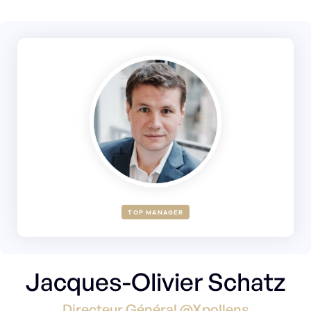
TOP MANAGER
Jacques-Olivier Schatz
Directeur Général @Xpollens