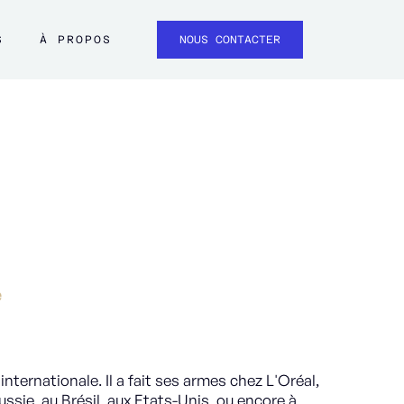
S
À PROPOS
NOUS CONTACTER
e
internationale. Il a fait ses armes chez L'Oréal,
sie, au Brésil, aux Etats-Unis, ou encore à