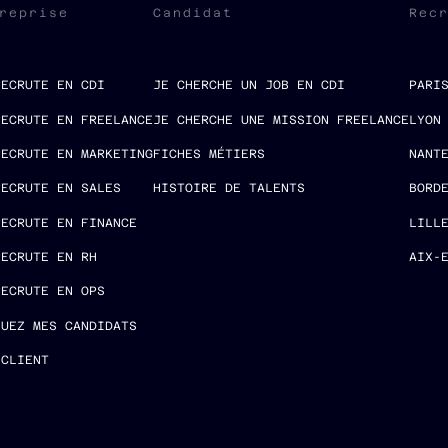
reprise
Candidat
Rec
RECRUTE EN CDI
JE CHERCHE UN JOB EN CDI
PARI
RECRUTE EN FREELANCE
JE CHERCHE UNE MISSION FREELANCE
LYON
RECRUTE EN MARKETING
FICHES MÉTIERS
NANT
RECRUTE EN SALES
HISTOIRE DE TALENTS
BORD
RECRUTE EN FINANCE
LILL
RECRUTE EN RH
AIX-
RECRUTE EN OPS
LUEZ MES CANDIDATS
 CLIENT