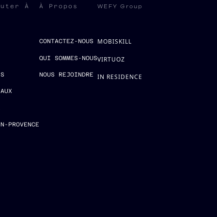
WEFY Group
ruter À
À Propos
MOBISKILL
S
CONTACTEZ-NOUS
QUI SOMMES-NOUS
VIRTUOZ
ES
NOUS REJOINDRE
IN RESIDENCE
EAUX
E
EN-PROVENCE