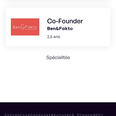
Co-Founder
Ben&Fakto
2,5 ans
Spécialités
Chargement...
WEFY
Entreprise
Candidat
Recruter
À Propos