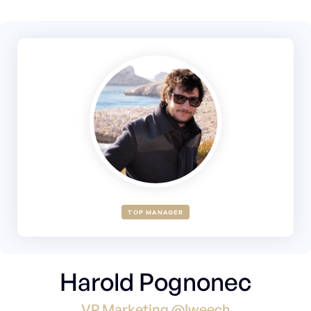
TOP MANAGER
Harold Pognonec
VP Marketing @Iweech