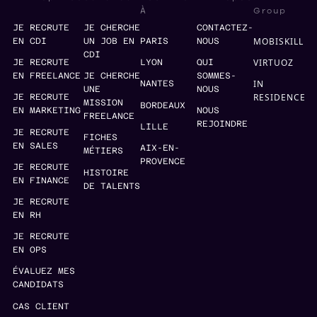
Group
À
JE RECRUTE
JE CHERCHE
CONTACTEZ-
MOBISKILL
EN CDI
UN JOB EN
PARIS
NOUS
CDI
VIRTUOZ
JE RECRUTE
LYON
QUI
EN FREELANCE
JE CHERCHE
SOMMES-
IN
NANTES
UNE
NOUS
RESIDENCE
JE RECRUTE
MISSION
BORDEAUX
EN MARKETING
NOUS
FREELANCE
REJOINDRE
LILLE
JE RECRUTE
FICHES
EN SALES
AIX-EN-
MÉTIERS
PROVENCE
JE RECRUTE
HISTOIRE
EN FINANCE
DE TALENTS
JE RECRUTE
EN RH
JE RECRUTE
EN OPS
ÉVALUEZ MES
CANDIDATS
CAS CLIENT