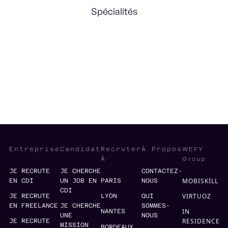
Spécialités
Part Time
Finance Strategy
International
WEFY
Entreprise
Candidat
Recruter
À Propos
Group
À
JE RECRUTE
JE CHERCHE
CONTACTEZ-
MOBISKILL
EN CDI
UN JOB EN
PARIS
NOUS
CDI
VIRTUOZ
JE RECRUTE
LYON
QUI
EN FREELANCE
JE CHERCHE
SOMMES-
IN
NANTES
UNE
NOUS
RESIDENCE
JE RECRUTE
MISSION
BORDEAUX