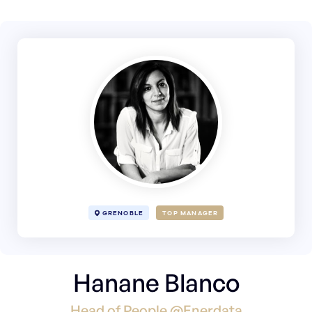
GRENOBLE
TOP MANAGER
Hanane Blanco
Head of People @Enerdata