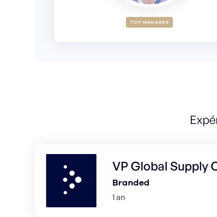
TOP MANAGER
Expé
VP Global Supply 
Branded
1 an