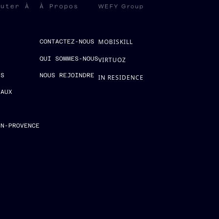
WEFY Group
ruter À
À Propos
MOBISKILL
S
CONTACTEZ-NOUS
QUI SOMMES-NOUS
VIRTUOZ
ES
NOUS REJOINDRE
IN RESIDENCE
EAUX
E
EN-PROVENCE