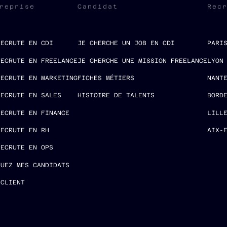
reprise
Candidat
Rec
RECRUTE EN CDI
JE CHERCHE UN JOB EN CDI
PARI
RECRUTE EN FREELANCE
JE CHERCHE UNE MISSION FREELANCE
LYON
RECRUTE EN MARKETING
FICHES MÉTIERS
NANT
RECRUTE EN SALES
HISTOIRE DE TALENTS
BORD
RECRUTE EN FINANCE
LILL
RECRUTE EN RH
AIX-
RECRUTE EN OPS
LUEZ MES CANDIDATS
 CLIENT