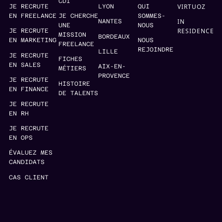
CDI
VIRTUOZ
JE RECRUTE
LYON
QUI
EN FREELANCE
JE CHERCHE
SOMMES-
IN
NANTES
UNE
NOUS
RESIDENCE
JE RECRUTE
MISSION
BORDEAUX
EN MARKETING
NOUS
FREELANCE
REJOINDRE
LILLE
JE RECRUTE
FICHES
EN SALES
AIX-EN-
MÉTIERS
PROVENCE
JE RECRUTE
HISTOIRE
EN FINANCE
DE TALENTS
JE RECRUTE
EN RH
JE RECRUTE
EN OPS
ÉVALUEZ MES
CANDIDATS
CAS CLIENT