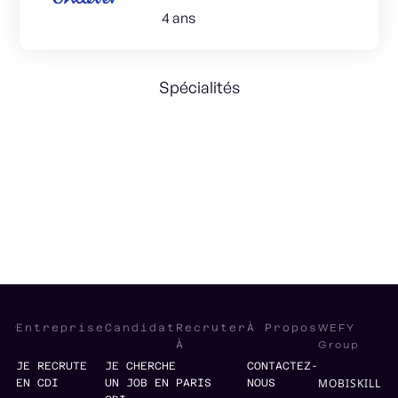
4 ans
Spécialités
Operations
International
Supply Chain
e-Commerce
WEFY
Entreprise
Candidat
Recruter
À Propos
Group
À
JE RECRUTE
JE CHERCHE
CONTACTEZ-
MOBISKILL
EN CDI
UN JOB EN
PARIS
NOUS