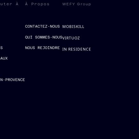
WEFY Group
ruter À
À Propos
MOBISKILL
S
CONTACTEZ-NOUS
QUI SOMMES-NOUS
VIRTUOZ
ES
NOUS REJOINDRE
IN RESIDENCE
EAUX
E
EN-PROVENCE