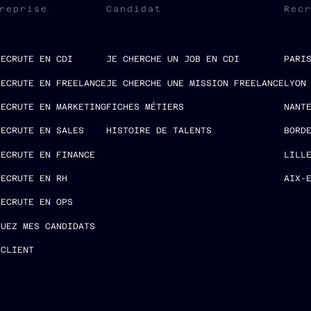
reprise
Candidat
Rec
RECRUTE EN CDI
JE CHERCHE UN JOB EN CDI
PARI
RECRUTE EN FREELANCE
JE CHERCHE UNE MISSION FREELANCE
LYON
RECRUTE EN MARKETING
FICHES MÉTIERS
NANT
RECRUTE EN SALES
HISTOIRE DE TALENTS
BORD
RECRUTE EN FINANCE
LILL
RECRUTE EN RH
AIX-
RECRUTE EN OPS
LUEZ MES CANDIDATS
 CLIENT