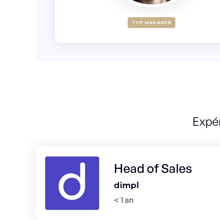
TOP MANAGER
Expé
Head of Sales
dimpl
< 1 an