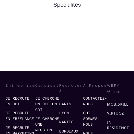
Spécialités
Tech Strategy
Organisation
Scaling
WEFY
Entreprise
Candidat
Recruter
À Propos
Group
À
JE RECRUTE
JE CHERCHE
CONTACTEZ-
MOBISKILL
EN CDI
UN JOB EN
PARIS
NOUS
CDI
VIRTUOZ
JE RECRUTE
LYON
QUI
EN FREELANCE
JE CHERCHE
SOMMES-
IN
NANTES
UNE
NOUS
RESIDENCE
JE RECRUTE
MISSION
BORDEAUX
EN MARKETING
NOUS