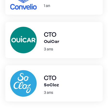
1 an
CTO
OuiCar
3 ans
CTO
SoCloz
3 ans