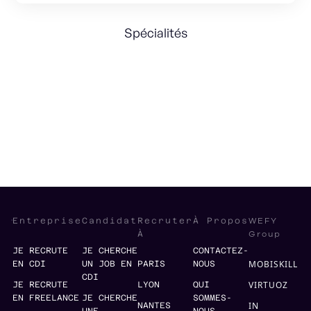
Spécialités
Product Marketing
Acquisition
Growth
Strategy
SAAS
WEFY
Entreprise
Candidat
Recruter
À Propos
Group
À
JE RECRUTE
JE CHERCHE
CONTACTEZ-
MOBISKILL
EN CDI
UN JOB EN
PARIS
NOUS
CDI
VIRTUOZ
JE RECRUTE
LYON
QUI
EN FREELANCE
JE CHERCHE
SOMMES-
IN
NANTES