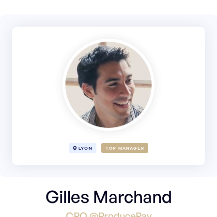
LYON
TOP MANAGER
Gilles Marchand
CPO @ProducePay