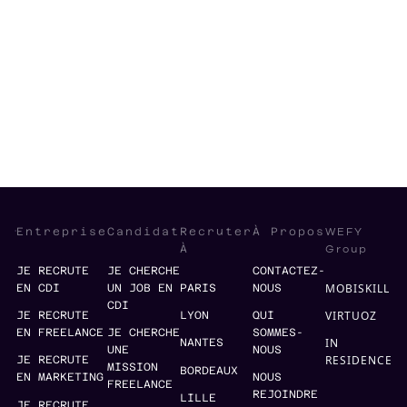
Product
Management
Operations
Strategy
WEFY
Entreprise
Candidat
Recruter
À Propos
Group
À
JE RECRUTE
JE CHERCHE
CONTACTEZ-
MOBISKILL
EN CDI
UN JOB EN
PARIS
NOUS
CDI
VIRTUOZ
JE RECRUTE
LYON
QUI
EN FREELANCE
JE CHERCHE
SOMMES-
IN
NANTES
UNE
NOUS
RESIDENCE
JE RECRUTE
MISSION
BORDEAUX
EN MARKETING
NOUS
FREELANCE
REJOINDRE
LILLE
JE RECRUTE