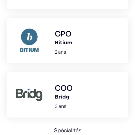
CPO
Bitium
2 ans
COO
Bridg
3 ans
Spécialités