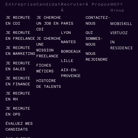
WEFY
Entreprise
Candidat
Recruter
À Propos
Group
À
JE RECRUTE
JE CHERCHE
CONTACTEZ-
MOBISKILL
EN CDI
UN JOB EN
PARIS
NOUS
CDI
VIRTUOZ
JE RECRUTE
LYON
QUI
EN FREELANCE
JE CHERCHE
SOMMES-
IN
NANTES
UNE
NOUS
RESIDENCE
JE RECRUTE
MISSION
BORDEAUX
EN MARKETING
NOUS
FREELANCE
REJOINDRE
LILLE
JE RECRUTE
FICHES
EN SALES
AIX-EN-
MÉTIERS
PROVENCE
JE RECRUTE
HISTOIRE
EN FINANCE
DE TALENTS
JE RECRUTE
EN RH
JE RECRUTE
EN OPS
ÉVALUEZ MES
CANDIDATS