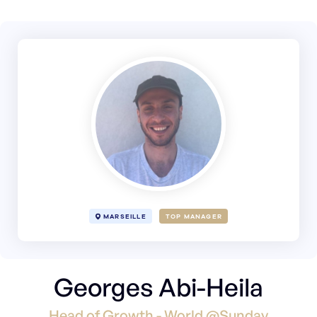
MARSEILLE
TOP MANAGER
Georges Abi-Heila
Head of Growth - World @Sunday