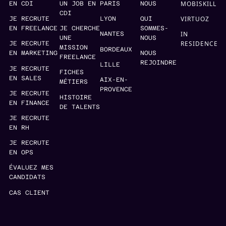
MOBISKILL
EN CDI
UN JOB EN
PARIS
NOUS
CDI
VIRTUOZ
JE RECRUTE
LYON
QUI
EN FREELANCE
JE CHERCHE
SOMMES-
IN
NANTES
UNE
NOUS
RESIDENCE
JE RECRUTE
MISSION
BORDEAUX
EN MARKETING
NOUS
FREELANCE
REJOINDRE
LILLE
JE RECRUTE
FICHES
EN SALES
AIX-EN-
MÉTIERS
PROVENCE
JE RECRUTE
HISTOIRE
EN FINANCE
DE TALENTS
JE RECRUTE
EN RH
JE RECRUTE
EN OPS
ÉVALUEZ MES
CANDIDATS
CAS CLIENT