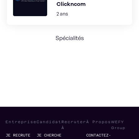
Clickncom
2 ans
Spécialités
Sales
Marketing
Growth Hacking
No code
Lead generation
WEFY
Entreprise
Candidat
Recruter
À Propos
Group
À
JE RECRUTE
JE CHERCHE
CONTACTEZ-