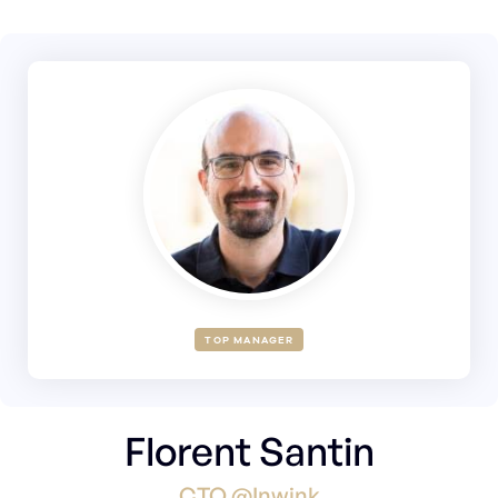
TOP MANAGER
Florent Santin
CTO @Inwink