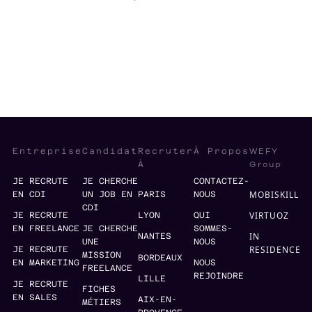
Cloud
.NET
Management
WEFY
Entreprise
Candidat
Recruter
À Propos
Group
À
JE RECRUTE
JE CHERCHE
CONTACTEZ-
MOBISKILL
EN CDI
UN JOB EN
PARIS
NOUS
CDI
VIRTUOZ
JE RECRUTE
LYON
QUI
EN FREELANCE
JE CHERCHE
SOMMES-
IN
NANTES
UNE
NOUS
RESIDENCE
JE RECRUTE
MISSION
BORDEAUX
EN MARKETING
NOUS
FREELANCE
REJOINDRE
LILLE
JE RECRUTE
FICHES
EN SALES
AIX-EN-
MÉTIERS