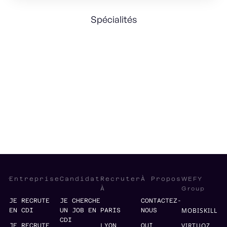
Spécialités
Strategy & Business Development
Revenue Strategy
Marketing à la performance
WEFY
Entreprise
Candidat
Recruter
À Propos
Group
À
JE RECRUTE
JE CHERCHE
CONTACTEZ-
MOBISKILL
EN CDI
UN JOB EN
PARIS
NOUS
CDI
VIRTUOZ
JE RECRUTE
LYON
QUI