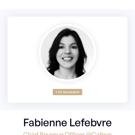
TOP MANAGER
Fabienne Lefebvre
Chief Revenue Officer @Cafeyn