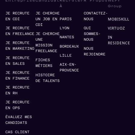
WEFY
Entreprise
Candidat
Recruter
À Propos
Group
À
JE RECRUTE
JE CHERCHE
CONTACTEZ-
MOBISKILL
EN CDI
UN JOB EN
PARIS
NOUS
CDI
VIRTUOZ
JE RECRUTE
LYON
QUI
EN FREELANCE
JE CHERCHE
SOMMES-
IN
NANTES
UNE
NOUS
RESIDENCE
JE RECRUTE
MISSION
BORDEAUX
EN MARKETING
NOUS
FREELANCE
REJOINDRE
LILLE
JE RECRUTE
FICHES
EN SALES
AIX-EN-
MÉTIERS
PROVENCE
JE RECRUTE
HISTOIRE
EN FINANCE
DE TALENTS
JE RECRUTE
EN RH
JE RECRUTE
EN OPS
ÉVALUEZ MES
CANDIDATS
CAS CLIENT