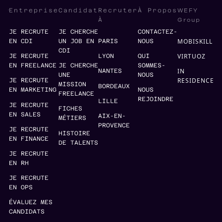
WEFY
Entreprise
Candidat
Recruter
À Propos
Group
À
JE RECRUTE
JE CHERCHE
CONTACTEZ-
MOBISKILL
EN CDI
UN JOB EN
PARIS
NOUS
CDI
VIRTUOZ
JE RECRUTE
LYON
QUI
EN FREELANCE
JE CHERCHE
SOMMES-
IN
NANTES
UNE
NOUS
RESIDENCE
JE RECRUTE
MISSION
BORDEAUX
EN MARKETING
NOUS
FREELANCE
REJOINDRE
LILLE
JE RECRUTE
FICHES
EN SALES
AIX-EN-
MÉTIERS
PROVENCE
JE RECRUTE
HISTOIRE
EN FINANCE
DE TALENTS
JE RECRUTE
EN RH
JE RECRUTE
EN OPS
ÉVALUEZ MES
CANDIDATS