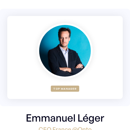
TOP MANAGER
Emmanuel Léger
CEO France @Onto