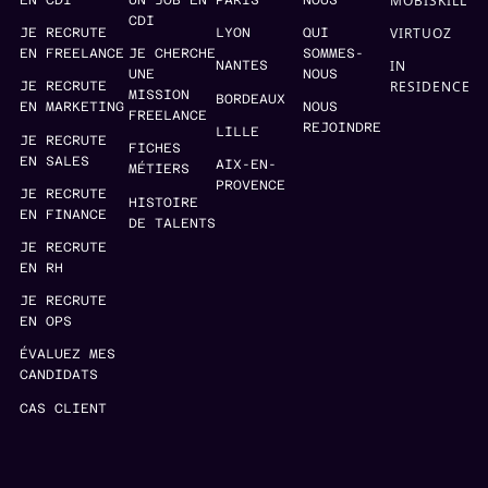
MOBISKILL
EN CDI
UN JOB EN
PARIS
NOUS
CDI
VIRTUOZ
JE RECRUTE
LYON
QUI
EN FREELANCE
JE CHERCHE
SOMMES-
IN
NANTES
UNE
NOUS
RESIDENCE
JE RECRUTE
MISSION
BORDEAUX
EN MARKETING
NOUS
FREELANCE
REJOINDRE
LILLE
JE RECRUTE
FICHES
EN SALES
AIX-EN-
MÉTIERS
PROVENCE
JE RECRUTE
HISTOIRE
EN FINANCE
DE TALENTS
JE RECRUTE
EN RH
JE RECRUTE
EN OPS
ÉVALUEZ MES
CANDIDATS
CAS CLIENT