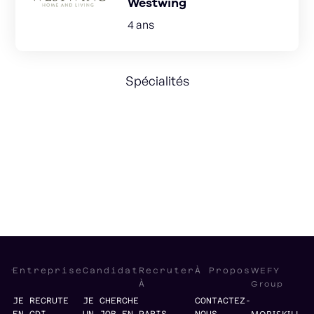
Westwing
4 ans
Spécialités
Strategy
Entrepreneurship
Structuration
WEFY
Entreprise
Candidat
Recruter
À Propos
Group
À
JE RECRUTE
JE CHERCHE
CONTACTEZ-