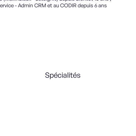
Service - Admin CRM et au CODIR depuis 6 ans
Spécialités
Customer Satisfaction
Customer Service
Team Management