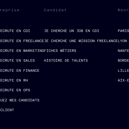
reprise
Candidat
Rec
RECRUTE EN CDI
JE CHERCHE UN JOB EN CDI
PARI
RECRUTE EN FREELANCE
JE CHERCHE UNE MISSION FREELANCE
LYON
RECRUTE EN MARKETING
FICHES MÉTIERS
NANT
RECRUTE EN SALES
HISTOIRE DE TALENTS
BORD
RECRUTE EN FINANCE
LILL
RECRUTE EN RH
AIX-
RECRUTE EN OPS
LUEZ MES CANDIDATS
 CLIENT