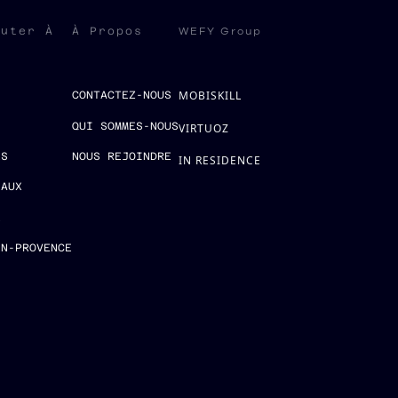
WEFY Group
ruter À
À Propos
MOBISKILL
S
CONTACTEZ-NOUS
QUI SOMMES-NOUS
VIRTUOZ
ES
NOUS REJOINDRE
IN RESIDENCE
EAUX
E
EN-PROVENCE