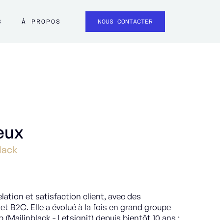
S
À PROPOS
NOUS CONTACTER
eux
lack
elation et satisfaction client, avec des
et B2C. Elle a évolué à la fois en grand groupe
 (Mailinblack - Letsignit) depuis bientôt 10 ans ;