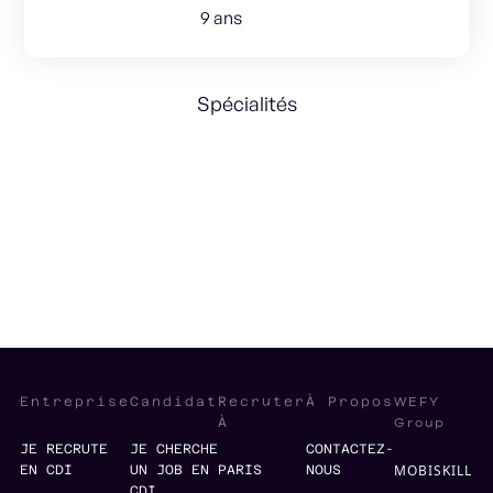
9 ans
Spécialités
Communication
Marketing Strategy
Retail
Storytelling
WEFY
Entreprise
Candidat
Recruter
À Propos
Group
À
JE RECRUTE
JE CHERCHE
CONTACTEZ-
MOBISKILL
EN CDI
UN JOB EN
PARIS
NOUS
CDI