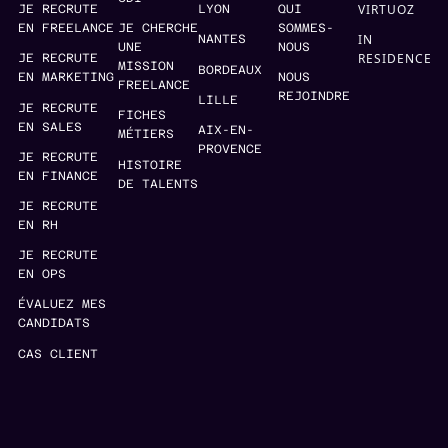
VIRTUOZ
JE RECRUTE
LYON
QUI
EN FREELANCE
JE CHERCHE
SOMMES-
IN
NANTES
UNE
NOUS
RESIDENCE
JE RECRUTE
MISSION
BORDEAUX
EN MARKETING
NOUS
FREELANCE
REJOINDRE
LILLE
JE RECRUTE
FICHES
EN SALES
AIX-EN-
MÉTIERS
PROVENCE
JE RECRUTE
HISTOIRE
EN FINANCE
DE TALENTS
JE RECRUTE
EN RH
JE RECRUTE
EN OPS
ÉVALUEZ MES
CANDIDATS
CAS CLIENT