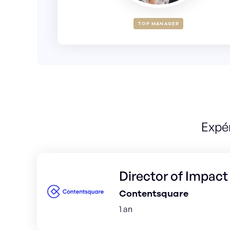
TOP MANAGER
Expé
Director of Impact
Contentsquare
1 an