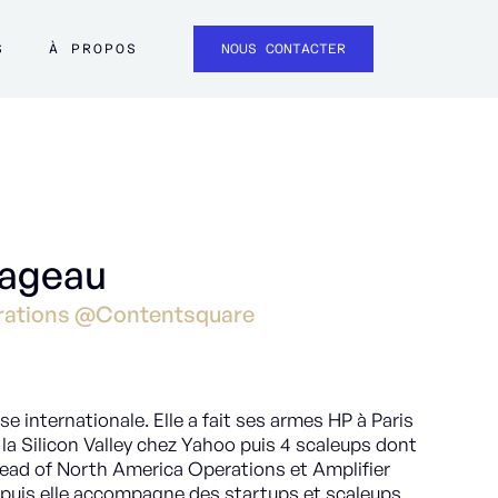
S
À PROPOS
NOUS CONTACTER
vageau
erations @Contentsquare
se internationale. Elle a fait ses armes HP à Paris
la Silicon Valley chez Yahoo puis 4 scaleups dont
ead of North America Operations et Amplifier
uis elle accompagne des startups et scaleups