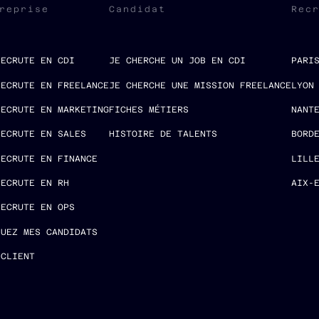
reprise
Candidat
Rec
RECRUTE EN CDI
JE CHERCHE UN JOB EN CDI
PARI
RECRUTE EN FREELANCE
JE CHERCHE UNE MISSION FREELANCE
LYON
RECRUTE EN MARKETING
FICHES MÉTIERS
NANT
RECRUTE EN SALES
HISTOIRE DE TALENTS
BORD
RECRUTE EN FINANCE
LILL
RECRUTE EN RH
AIX-
RECRUTE EN OPS
LUEZ MES CANDIDATS
 CLIENT