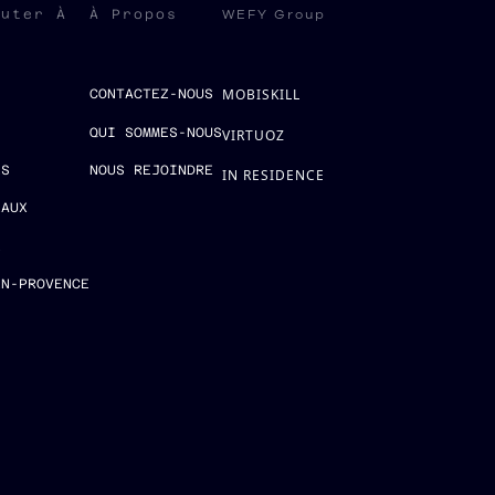
WEFY Group
ruter À
À Propos
MOBISKILL
S
CONTACTEZ-NOUS
QUI SOMMES-NOUS
VIRTUOZ
ES
NOUS REJOINDRE
IN RESIDENCE
EAUX
E
EN-PROVENCE