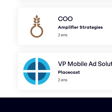
COO
Amplifier Strategies
2 ans
VP Mobile Ad Solu
Placecast
2 ans