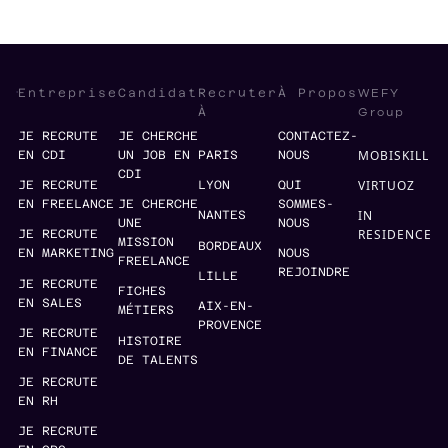
WEFY
Entreprise
Candidat
Recruter
À Propos
Group
À
JE RECRUTE
JE CHERCHE
CONTACTEZ-
MOBISKILL
EN CDI
UN JOB EN
PARIS
NOUS
CDI
VIRTUOZ
JE RECRUTE
LYON
QUI
EN FREELANCE
JE CHERCHE
SOMMES-
IN
NANTES
UNE
NOUS
RESIDENCE
JE RECRUTE
MISSION
BORDEAUX
EN MARKETING
NOUS
FREELANCE
REJOINDRE
LILLE
JE RECRUTE
FICHES
EN SALES
AIX-EN-
MÉTIERS
PROVENCE
JE RECRUTE
HISTOIRE
EN FINANCE
DE TALENTS
JE RECRUTE
EN RH
JE RECRUTE