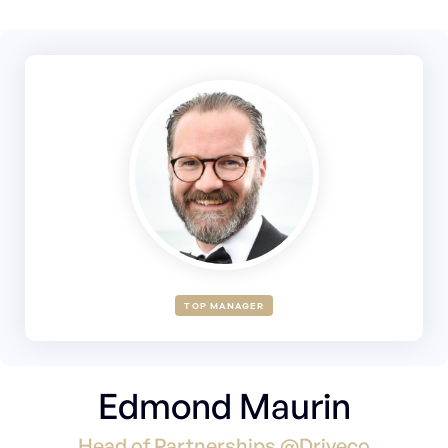
TOP MANAGER
Edmond Maurin
Head of Partnerships @Driveco