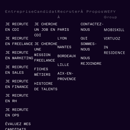
WEFY
Entreprise
Candidat
Recruter
À Propos
Group
À
JE RECRUTE
JE CHERCHE
CONTACTEZ-
MOBISKILL
EN CDI
UN JOB EN
PARIS
NOUS
CDI
VIRTUOZ
JE RECRUTE
LYON
QUI
EN FREELANCE
JE CHERCHE
SOMMES-
IN
NANTES
UNE
NOUS
RESIDENCE
JE RECRUTE
MISSION
BORDEAUX
EN MARKETING
NOUS
FREELANCE
REJOINDRE
LILLE
JE RECRUTE
FICHES
EN SALES
AIX-EN-
MÉTIERS
PROVENCE
JE RECRUTE
HISTOIRE
EN FINANCE
DE TALENTS
JE RECRUTE
EN RH
JE RECRUTE
EN OPS
ÉVALUEZ MES
CANDIDATS