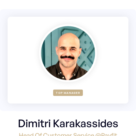
TOP MANAGER
Dimitri Karakassides
Head Of Customer Service @Payfit