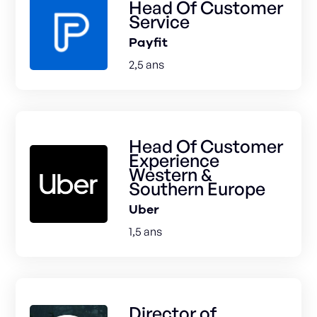
Head Of Customer
Service
Payfit
2,5 ans
Head Of Customer
Experience
Western &
Southern Europe
Uber
1,5 ans
Director of