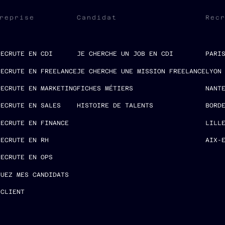
reprise
Candidat
Rec
RECRUTE EN CDI
JE CHERCHE UN JOB EN CDI
PARI
RECRUTE EN FREELANCE
JE CHERCHE UNE MISSION FREELANCE
LYON
RECRUTE EN MARKETING
FICHES MÉTIERS
NANT
RECRUTE EN SALES
HISTOIRE DE TALENTS
BORD
RECRUTE EN FINANCE
LILL
RECRUTE EN RH
AIX-
RECRUTE EN OPS
LUEZ MES CANDIDATS
 CLIENT