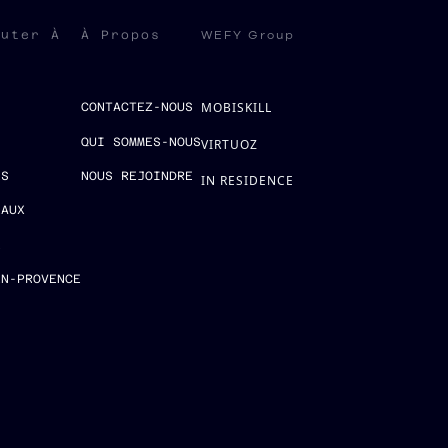
WEFY Group
ruter À
À Propos
MOBISKILL
S
CONTACTEZ-NOUS
QUI SOMMES-NOUS
VIRTUOZ
ES
NOUS REJOINDRE
IN RESIDENCE
EAUX
E
EN-PROVENCE