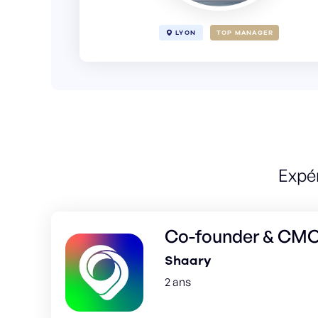
LYON
TOP MANAGER
Expé
Co-founder & CM
Shaary
2 ans