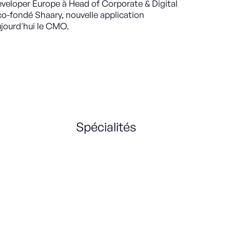
eveloper Europe à Head of Corporate & Digital
co-fondé Shaary, nouvelle application
ujourd'hui le CMO.
Spécialités
Acquisition
Brand content
SEM
Inbound Marketing
Corporate culture