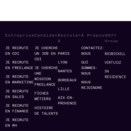
WEFY
Entreprise
Candidat
Recruter
À Propos
Group
À
JE RECRUTE
JE CHERCHE
CONTACTEZ-
MOBISKILL
EN CDI
UN JOB EN
PARIS
NOUS
CDI
VIRTUOZ
JE RECRUTE
LYON
QUI
EN FREELANCE
JE CHERCHE
SOMMES-
IN
NANTES
UNE
NOUS
RESIDENCE
JE RECRUTE
MISSION
BORDEAUX
EN MARKETING
NOUS
FREELANCE
REJOINDRE
LILLE
JE RECRUTE
FICHES
EN SALES
AIX-EN-
MÉTIERS
PROVENCE
JE RECRUTE
HISTOIRE
EN FINANCE
DE TALENTS
JE RECRUTE
EN RH