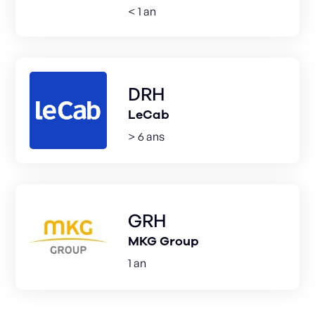
< 1 an
DRH
LeCab
> 6 ans
GRH
MKG Group
1 an