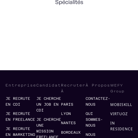
Spécialités
Recrutement
Négociation
Strategy
Management
WEFY
Entreprise
Candidat
Recruter
À Propos
Group
À
JE RECRUTE
JE CHERCHE
CONTACTEZ-
MOBISKILL
EN CDI
UN JOB EN
PARIS
NOUS
CDI
VIRTUOZ
JE RECRUTE
LYON
QUI
EN FREELANCE
JE CHERCHE
SOMMES-
IN
NANTES
UNE
NOUS
RESIDENCE
JE RECRUTE
MISSION
BORDEAUX
EN MARKETING
NOUS
FREELANCE