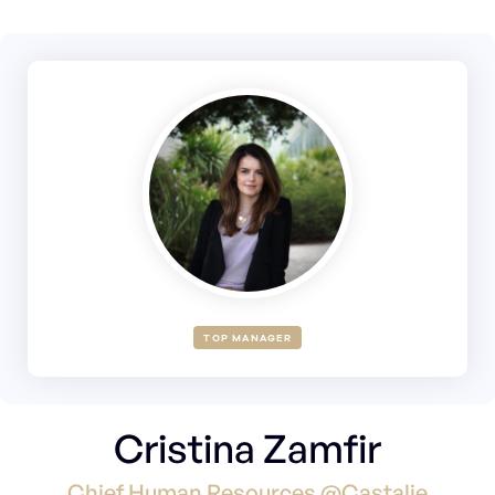
TOP MANAGER
Cristina Zamfir
Chief Human Resources @Castalie