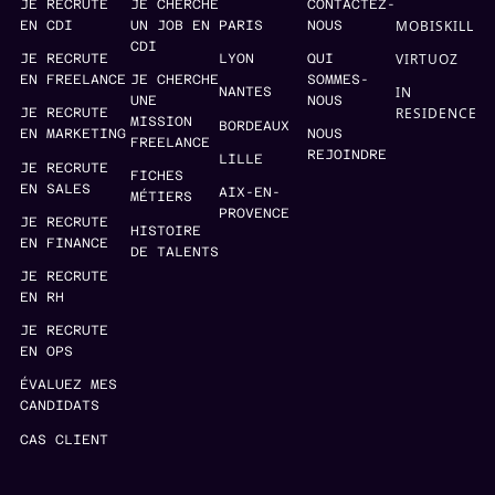
JE RECRUTE
JE CHERCHE
CONTACTEZ-
MOBISKILL
EN CDI
UN JOB EN
PARIS
NOUS
CDI
VIRTUOZ
JE RECRUTE
LYON
QUI
EN FREELANCE
JE CHERCHE
SOMMES-
IN
NANTES
UNE
NOUS
RESIDENCE
JE RECRUTE
MISSION
BORDEAUX
EN MARKETING
NOUS
FREELANCE
REJOINDRE
LILLE
JE RECRUTE
FICHES
EN SALES
AIX-EN-
MÉTIERS
PROVENCE
JE RECRUTE
HISTOIRE
EN FINANCE
DE TALENTS
JE RECRUTE
EN RH
JE RECRUTE
EN OPS
ÉVALUEZ MES
CANDIDATS
CAS CLIENT