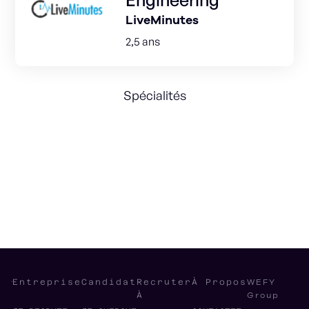
LiveMinutes
2,5 ans
Spécialités
Web
Product Management
Design sprint
Data
AI
WEFY
Entreprise
Candidat
Recruter
À Propos
Group
À