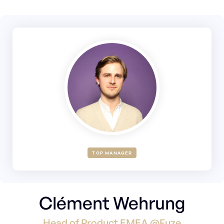
TOP MANAGER
Clément Wehrung
Head of Product EMEA @Fuze