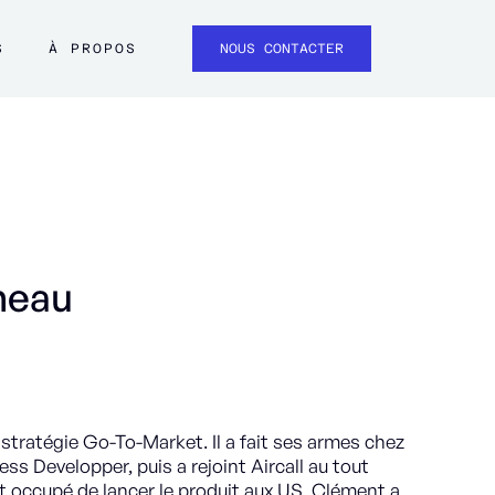
S
À PROPOS
NOUS CONTACTER
neau
stratégie Go-To-Market. Il a fait ses armes chez
s Developper, puis a rejoint Aircall au tout
t occupé de lancer le produit aux US. Clément a