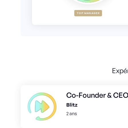
TOP MANAGER
Expé
Co-Founder & CE
Blitz
2 ans