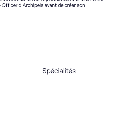
 Officer d'Archipels avant de créer son
Spécialités
Go-to-market
Growth strategy
Revenue management
USA