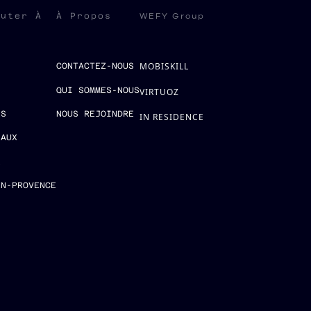
WEFY Group
ruter À
À Propos
MOBISKILL
S
CONTACTEZ-NOUS
QUI SOMMES-NOUS
VIRTUOZ
ES
NOUS REJOINDRE
IN RESIDENCE
EAUX
E
EN-PROVENCE