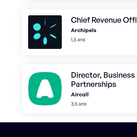
Chief Revenue Offi
Archipels
1,5 ans
Director, Busines
Partnerships
Aircall
3,5 ans