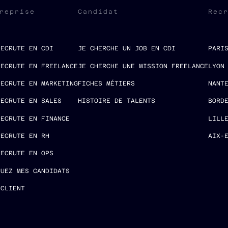
reprise
Candidat
Rec
RECRUTE EN CDI
JE CHERCHE UN JOB EN CDI
PARI
RECRUTE EN FREELANCE
JE CHERCHE UNE MISSION FREELANCE
LYON
RECRUTE EN MARKETING
FICHES MÉTIERS
NANT
RECRUTE EN SALES
HISTOIRE DE TALENTS
BORD
RECRUTE EN FINANCE
LILL
RECRUTE EN RH
AIX-
RECRUTE EN OPS
LUEZ MES CANDIDATS
 CLIENT