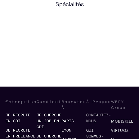
Spécialités
Customer Success
B2B
Client Relations
Commercial Excellence
WEFY
Entreprise
Candidat
Recruter
À Propos
Group
À
JE RECRUTE
JE CHERCHE
CONTACTEZ-
MOBISKILL
EN CDI
UN JOB EN
PARIS
NOUS
CDI
VIRTUOZ
JE RECRUTE
LYON
QUI
EN FREELANCE
JE CHERCHE
SOMMES-