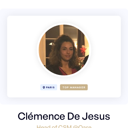
PARIS
TOP MANAGER
Clémence De Jesus
Head of CSM @Qare