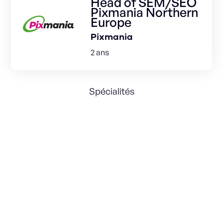
Head of SEM/SEO
Pixmania Northern
Europe
Pixmania
2 ans
Spécialités
Branding
Communication
e-Commerce
Acquisition
Management