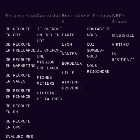
WEFY
Entreprise
Candidat
Recruter
À Propos
Group
À
JE RECRUTE
JE CHERCHE
CONTACTEZ-
MOBISKILL
EN CDI
UN JOB EN
PARIS
NOUS
CDI
VIRTUOZ
JE RECRUTE
LYON
QUI
EN FREELANCE
JE CHERCHE
SOMMES-
IN
NANTES
UNE
NOUS
RESIDENCE
JE RECRUTE
MISSION
BORDEAUX
EN MARKETING
NOUS
FREELANCE
REJOINDRE
LILLE
JE RECRUTE
FICHES
EN SALES
AIX-EN-
MÉTIERS
PROVENCE
JE RECRUTE
HISTOIRE
EN FINANCE
DE TALENTS
JE RECRUTE
EN RH
JE RECRUTE
EN OPS
ÉVALUEZ MES