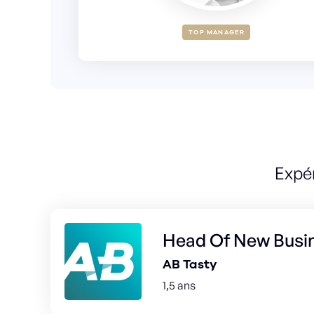
TOP MANAGER
Expé
Head Of New Busi
AB Tasty
1,5 ans