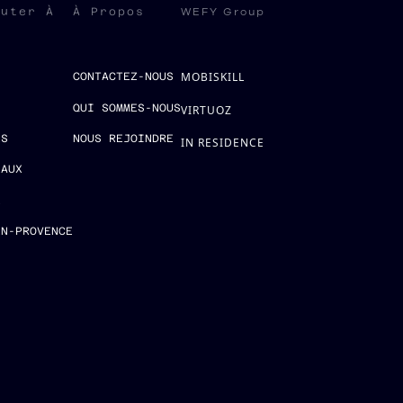
WEFY Group
ruter À
À Propos
MOBISKILL
S
CONTACTEZ-NOUS
QUI SOMMES-NOUS
VIRTUOZ
ES
NOUS REJOINDRE
IN RESIDENCE
EAUX
E
EN-PROVENCE