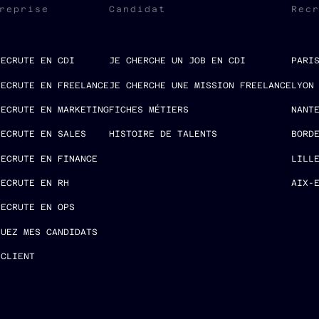
reprise
Candidat
Rec
RECRUTE EN CDI
JE CHERCHE UN JOB EN CDI
PARI
RECRUTE EN FREELANCE
JE CHERCHE UNE MISSION FREELANCE
LYON
RECRUTE EN MARKETING
FICHES MÉTIERS
NANT
RECRUTE EN SALES
HISTOIRE DE TALENTS
BORD
RECRUTE EN FINANCE
LILL
RECRUTE EN RH
AIX-
RECRUTE EN OPS
LUEZ MES CANDIDATS
 CLIENT