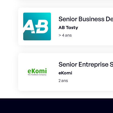
Senior Business D
AB Tasty
> 4 ans
Senior Entreprise
eKomi
2 ans