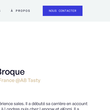
S
À PROPOS
NOUS CONTACTER
Broque
France @AB Tasty
rience sales. Il a débuté sa carrière en account
à Londres puis chez Lengow et eKomi. Il a