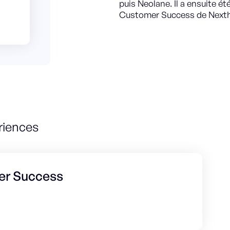
puis Neolane. Il a ensuite é
Customer Success de Nexth
riences
er Success