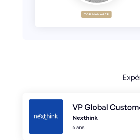
TOP MANAGER
Expé
VP Global Custom
Nexthink
6 ans