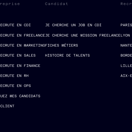
reprise
Candidat
Rec
RECRUTE EN CDI
JE CHERCHE UN JOB EN CDI
PARI
RECRUTE EN FREELANCE
JE CHERCHE UNE MISSION FREELANCE
LYON
RECRUTE EN MARKETING
FICHES MÉTIERS
NANT
RECRUTE EN SALES
HISTOIRE DE TALENTS
BORD
RECRUTE EN FINANCE
LILL
RECRUTE EN RH
AIX-
RECRUTE EN OPS
LUEZ MES CANDIDATS
 CLIENT