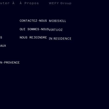
WEFY Group
ruter À
À Propos
MOBISKILL
S
CONTACTEZ-NOUS
QUI SOMMES-NOUS
VIRTUOZ
ES
NOUS REJOINDRE
IN RESIDENCE
EAUX
E
EN-PROVENCE