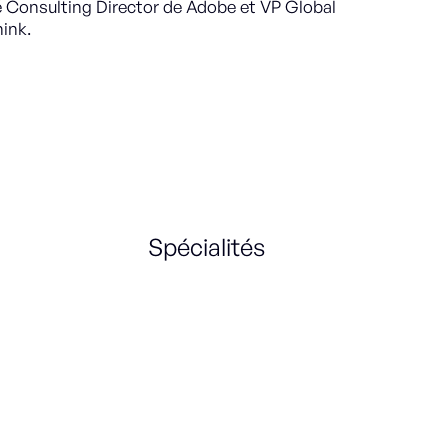
té Consulting Director de Adobe et VP Global
ink.
Spécialités
Customer Success
Sales Strategy
Management
International