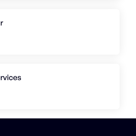
r
rvices