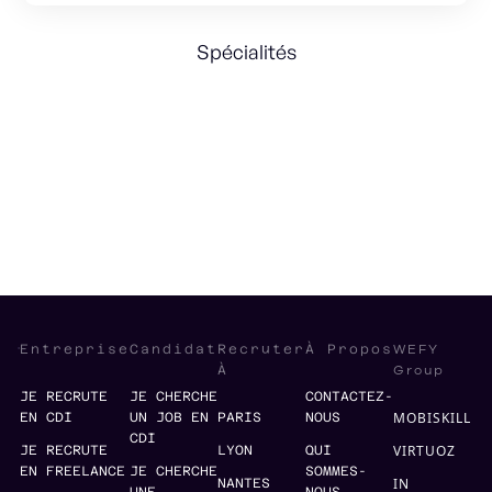
Spécialités
Structuration fonctions RH
Strategy
International
Business Partner
WEFY
Entreprise
Candidat
Recruter
À Propos
Group
À
JE RECRUTE
JE CHERCHE
CONTACTEZ-
MOBISKILL
EN CDI
UN JOB EN
PARIS
NOUS
CDI
VIRTUOZ
JE RECRUTE
LYON
QUI
EN FREELANCE
JE CHERCHE
SOMMES-
IN
NANTES