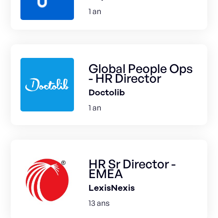
1 an
Global People Ops
- HR Director
Doctolib
1 an
HR Sr Director -
EMEA
LexisNexis
13 ans