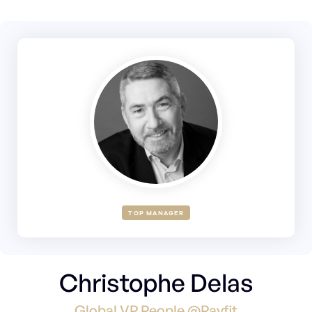
TOP MANAGER
Christophe Delas
Global VP People @Payfit