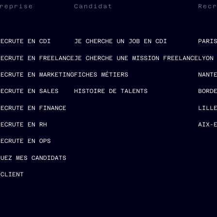
reprise
Candidat
Rec
RECRUTE EN CDI
JE CHERCHE UN JOB EN CDI
PARI
RECRUTE EN FREELANCE
JE CHERCHE UNE MISSION FREELANCE
LYON
RECRUTE EN MARKETING
FICHES MÉTIERS
NANT
RECRUTE EN SALES
HISTOIRE DE TALENTS
BORD
RECRUTE EN FINANCE
LILL
RECRUTE EN RH
AIX-
RECRUTE EN OPS
LUEZ MES CANDIDATS
 CLIENT