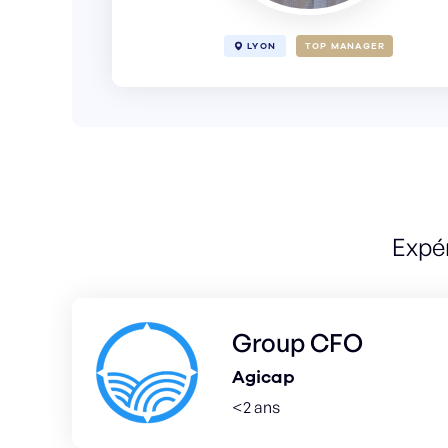
LYON
TOP MANAGER
Expé
Group CFO
Agicap
<2 ans