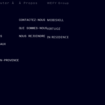
WEFY Group
ruter À
À Propos
MOBISKILL
S
CONTACTEZ-NOUS
QUI SOMMES-NOUS
VIRTUOZ
ES
NOUS REJOINDRE
IN RESIDENCE
EAUX
E
EN-PROVENCE