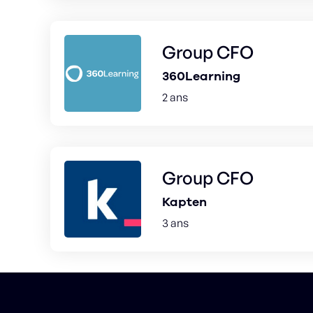
Group CFO
360Learning
2 ans
Group CFO
Kapten
3 ans