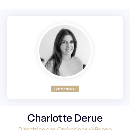
TOP MANAGER
Charlotte Derue
Directrice des Opérations @Pongo