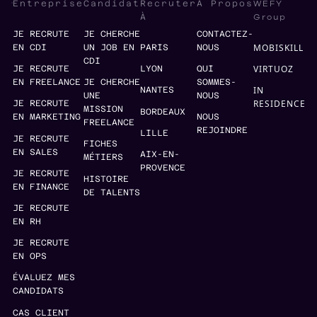
WEFY
Entreprise
Candidat
Recruter
À Propos
Group
À
JE RECRUTE
JE CHERCHE
CONTACTEZ-
MOBISKILL
EN CDI
UN JOB EN
PARIS
NOUS
CDI
VIRTUOZ
JE RECRUTE
LYON
QUI
EN FREELANCE
JE CHERCHE
SOMMES-
IN
NANTES
UNE
NOUS
RESIDENCE
JE RECRUTE
MISSION
BORDEAUX
EN MARKETING
NOUS
FREELANCE
REJOINDRE
LILLE
JE RECRUTE
FICHES
EN SALES
AIX-EN-
MÉTIERS
PROVENCE
JE RECRUTE
HISTOIRE
EN FINANCE
DE TALENTS
JE RECRUTE
EN RH
JE RECRUTE
EN OPS
ÉVALUEZ MES
CANDIDATS
CAS CLIENT