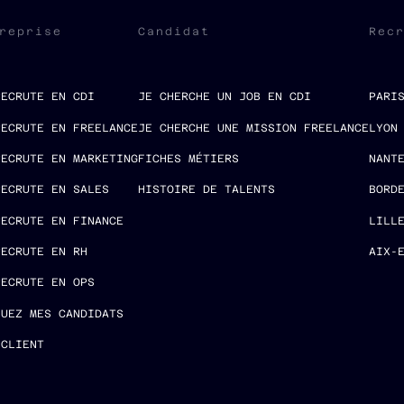
reprise
Candidat
Rec
RECRUTE EN CDI
JE CHERCHE UN JOB EN CDI
PARI
RECRUTE EN FREELANCE
JE CHERCHE UNE MISSION FREELANCE
LYON
RECRUTE EN MARKETING
FICHES MÉTIERS
NANT
RECRUTE EN SALES
HISTOIRE DE TALENTS
BORD
RECRUTE EN FINANCE
LILL
RECRUTE EN RH
AIX-
RECRUTE EN OPS
LUEZ MES CANDIDATS
 CLIENT