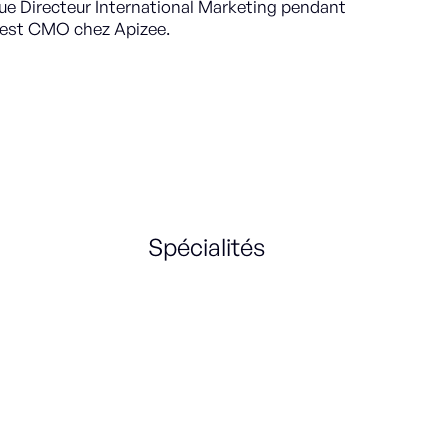
 que Directeur International Marketing pendant
il est CMO chez Apizee.
Spécialités
Growth & Marketing strategy
B2B
USA
Marketing B2B