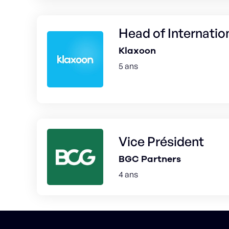
Head of Internatio
Klaxoon
5 ans
Vice Président
BGC Partners
4 ans