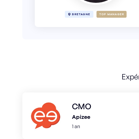
BRETAGNE
TOP MANAGER
Expé
CMO
Apizee
1 an