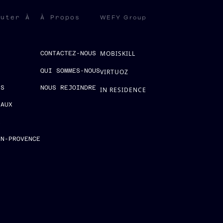
WEFY Group
ruter À
À Propos
MOBISKILL
S
CONTACTEZ-NOUS
QUI SOMMES-NOUS
VIRTUOZ
ES
NOUS REJOINDRE
IN RESIDENCE
EAUX
E
EN-PROVENCE