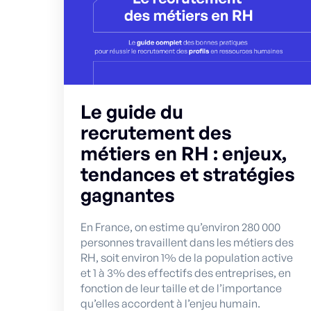
Le guide du
recrutement des
métiers en RH : enjeux,
tendances et stratégies
gagnantes
En France, on estime qu’environ 280 000
personnes travaillent dans les métiers des
RH, soit environ 1% de la population active
et 1 à 3% des effectifs des entreprises, en
fonction de leur taille et de l’importance
qu’elles accordent à l’enjeu humain.