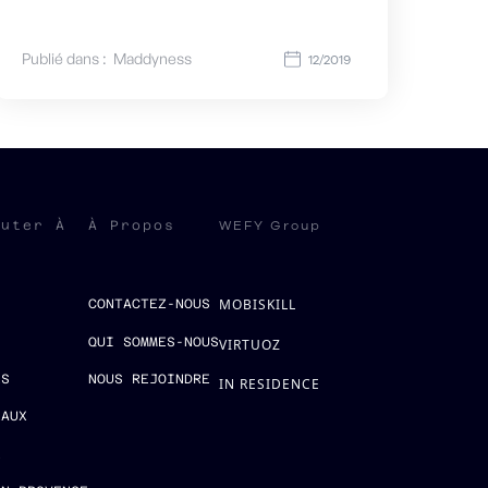
Publié dans :
Maddyness
12/2019
WEFY Group
ruter À
À Propos
MOBISKILL
S
CONTACTEZ-NOUS
QUI SOMMES-NOUS
VIRTUOZ
ES
NOUS REJOINDRE
IN RESIDENCE
EAUX
E