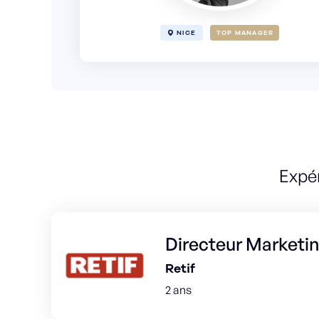
NICE
TOP MANAGER
Expé
Directeur Marketi
Retif
2 ans