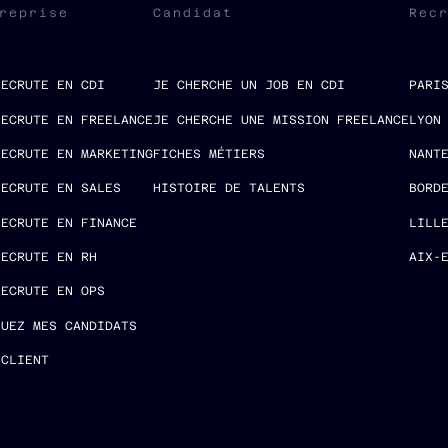
reprise
Candidat
Rec
RECRUTE EN CDI
JE CHERCHE UN JOB EN CDI
PARI
RECRUTE EN FREELANCE
JE CHERCHE UNE MISSION FREELANCE
LYON
RECRUTE EN MARKETING
FICHES MÉTIERS
NANT
RECRUTE EN SALES
HISTOIRE DE TALENTS
BORD
RECRUTE EN FINANCE
LILL
RECRUTE EN RH
AIX-
RECRUTE EN OPS
LUEZ MES CANDIDATS
 CLIENT