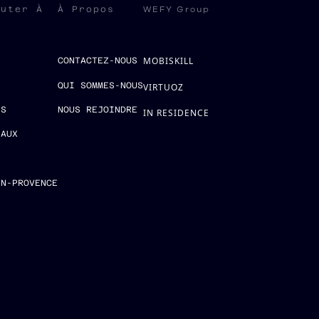
WEFY Group
ruter À
À Propos
MOBISKILL
S
CONTACTEZ-NOUS
QUI SOMMES-NOUS
VIRTUOZ
ES
NOUS REJOINDRE
IN RESIDENCE
EAUX
E
EN-PROVENCE