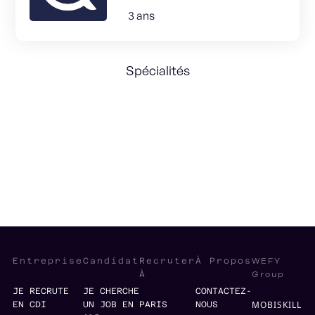
3 ans
Spécialités
Sales Strategy
International
Management
WEFY
Entreprise
Candidat
Recruter
À Propos
Group
À
JE RECRUTE
JE CHERCHE
CONTACTEZ-
MOBISKILL
EN CDI
UN JOB EN
PARIS
NOUS