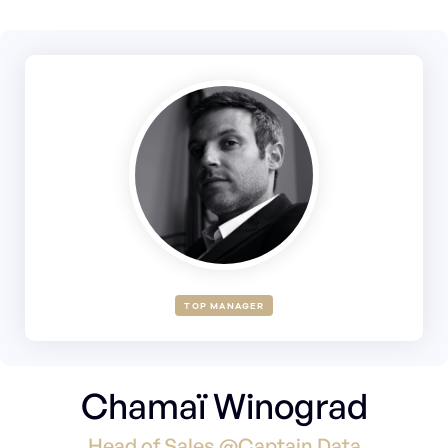
TOP MANAGER
Chamaï Winograd
Head of Sales @Captain Data