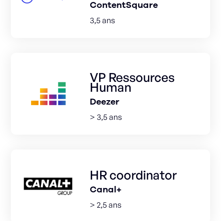
ContentSquare
3,5 ans
VP Ressources
Human
Deezer
> 3,5 ans
HR coordinator
Canal+
> 2,5 ans