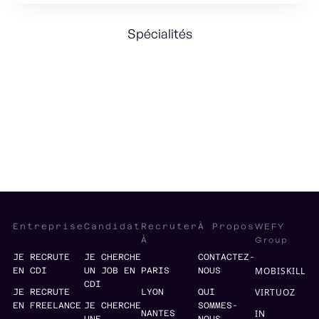
Spécialités
RH
People Management
Recrutement
WEFY
Entreprise
Candidat
Recruter
À Propos
Group
À
JE RECRUTE
JE CHERCHE
CONTACTEZ-
MOBISKILL
EN CDI
UN JOB EN
PARIS
NOUS
CDI
VIRTUOZ
JE RECRUTE
LYON
QUI
EN FREELANCE
JE CHERCHE
SOMMES-
IN
NANTES