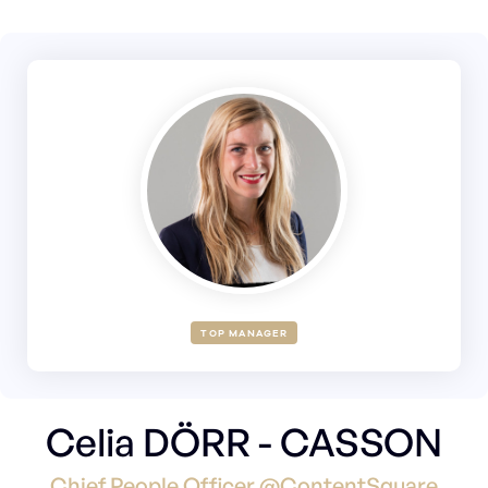
TOP MANAGER
Celia DÖRR - CASSON
Chief People Officer @ContentSquare