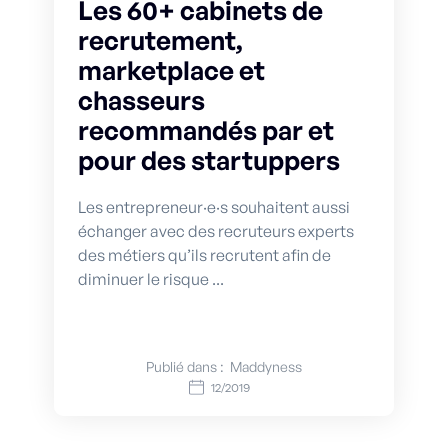
Les 60+ cabinets de
recrutement,
marketplace et
chasseurs
recommandés par et
pour des startuppers
Les entrepreneur·e·s souhaitent aussi
échanger avec des recruteurs experts
des métiers qu’ils recrutent afin de
diminuer le risque ...
Publié dans :
Maddyness
12/2019