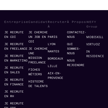
WEFY
Entreprise
Candidat
Recruter
À Propos
Group
À
JE RECRUTE
JE CHERCHE
CONTACTEZ-
MOBISKILL
EN CDI
UN JOB EN
PARIS
NOUS
CDI
VIRTUOZ
JE RECRUTE
LYON
QUI
EN FREELANCE
JE CHERCHE
SOMMES-
IN
NANTES
UNE
NOUS
RESIDENCE
JE RECRUTE
MISSION
BORDEAUX
EN MARKETING
NOUS
FREELANCE
REJOINDRE
LILLE
JE RECRUTE
FICHES
EN SALES
AIX-EN-
MÉTIERS
PROVENCE
JE RECRUTE
HISTOIRE
EN FINANCE
DE TALENTS
JE RECRUTE
EN RH
JE RECRUTE