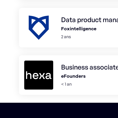
Data product man
Foxintelligence
2 ans
Business associat
eFounders
< 1 an