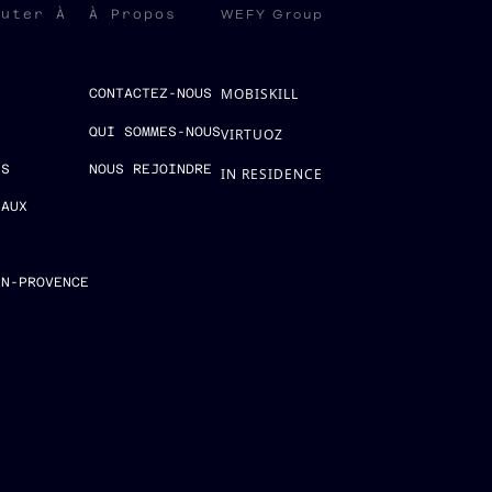
WEFY Group
ruter À
À Propos
MOBISKILL
S
CONTACTEZ-NOUS
QUI SOMMES-NOUS
VIRTUOZ
ES
NOUS REJOINDRE
IN RESIDENCE
EAUX
E
EN-PROVENCE