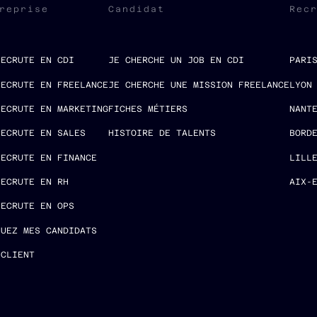
reprise
Candidat
Rec
RECRUTE EN CDI
JE CHERCHE UN JOB EN CDI
PARI
RECRUTE EN FREELANCE
JE CHERCHE UNE MISSION FREELANCE
LYON
RECRUTE EN MARKETING
FICHES MÉTIERS
NANT
RECRUTE EN SALES
HISTOIRE DE TALENTS
BORD
RECRUTE EN FINANCE
LILL
RECRUTE EN RH
AIX-
RECRUTE EN OPS
LUEZ MES CANDIDATS
 CLIENT