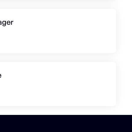
ager
e