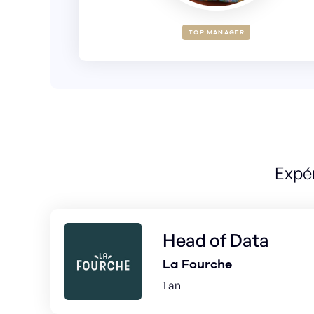
TOP MANAGER
Expé
Head of Data
La Fourche
1 an