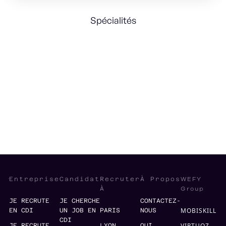
Spécialités
Data Strategy
International
Robotics
Software quality
Gaming
Product
Metaverse
WEFY
Entreprise
Candidat
Recruter
À Propos
Group
À
JE RECRUTE
JE CHERCHE
CONTACTEZ-
MOBISKILL
EN CDI
UN JOB EN
PARIS
NOUS
CDI
VIRTUOZ
JE RECRUTE
LYON
QUI