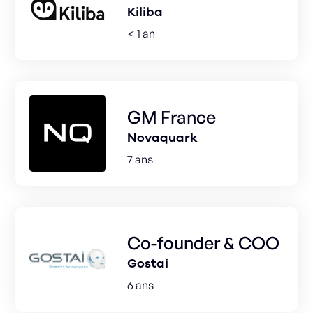
Kiliba
< 1 an
GM France
Novaquark
7 ans
Co-founder & COO
Gostai
6 ans