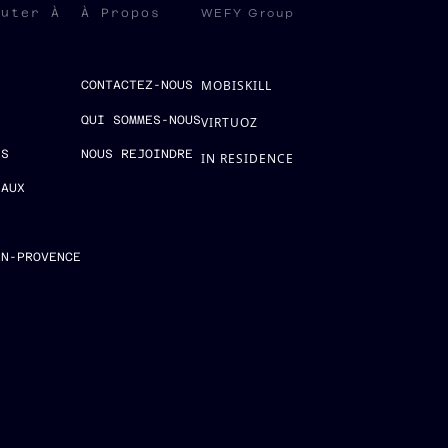
WEFY Group
ruter À
À Propos
MOBISKILL
S
CONTACTEZ-NOUS
QUI SOMMES-NOUS
VIRTUOZ
ES
NOUS REJOINDRE
IN RESIDENCE
EAUX
E
EN-PROVENCE