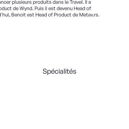
ancer plusieurs produits dans le Travel. Il a
oduct de Wynd. Puis il est devenu Head of
'hui, Benoit est Head of Product de Metav.rs.
Spécialités
e-Commerce
Product Strategy
B2B
International