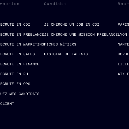
reprise
Candidat
Rec
RECRUTE EN CDI
JE CHERCHE UN JOB EN CDI
PARI
RECRUTE EN FREELANCE
JE CHERCHE UNE MISSION FREELANCE
LYON
RECRUTE EN MARKETING
FICHES MÉTIERS
NANT
RECRUTE EN SALES
HISTOIRE DE TALENTS
BORD
RECRUTE EN FINANCE
LILL
RECRUTE EN RH
AIX-
RECRUTE EN OPS
LUEZ MES CANDIDATS
 CLIENT