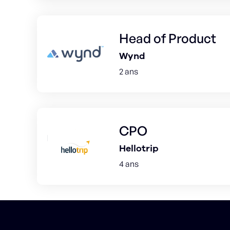
Head of Product
Wynd
2 ans
CPO
Hellotrip
4 ans