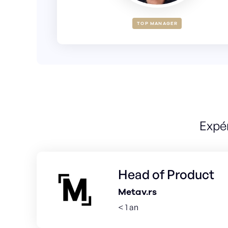
TOP MANAGER
Expé
Head of Product
Metav.rs
< 1 an